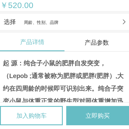
￥520.00
选择
周龄、性别、品牌
产品详情
产品参数
起 源
：纯合子小鼠的肥胖自发突变，
（Lepob ;通常被称为肥胖或肥胖/肥胖）,大
约在四周龄的时候即可识别出来。纯合子突
变小鼠与体重正常的野生型对照体重增加迅
速，可达到其3倍。除了肥胖，突变小鼠还
加入购物车
立即购买
表现为摄食过度，具有类似糖尿病的症状，