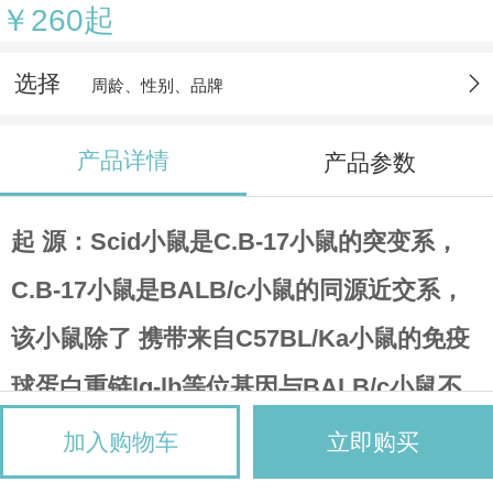
￥260起
选择
周龄、性别、品牌
产品详情
产品参数
起 源
：Scid小鼠是C.B-17小鼠的突变系，
C.B-17小鼠是BALB/c小鼠的同源近交系，
该小鼠除了 携带来自C57BL/Ka小鼠的免疫
球蛋白重链lg-lb等位基因与BALB/c小鼠不
同外，两品系小 鼠其余基因完全相同，Jax
加入购物车
立即购买
实验室用非肥胖糖尿病小鼠NOD/Lt与SCID