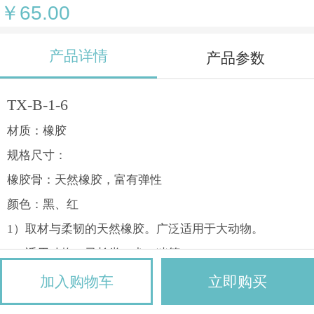
￥65.00
产品详情
产品参数
TX
-B-
1-6
材质：橡胶
规格尺寸：
橡胶骨：
天然橡胶，富有弹性
颜色：黑、红
1
）取材与柔韧的天然橡胶。广泛适用于大动物。
2
）适用动物：灵长类、犬、猪等
3
）可耐受：高压蒸汽灭菌
加入购物车
立即购买