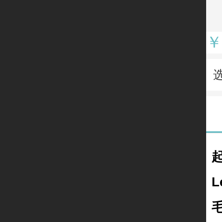
￥
起
L
毛